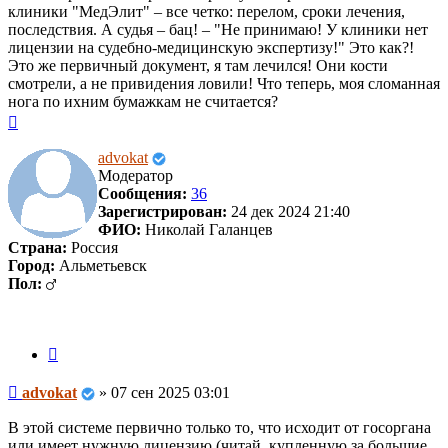
клиники "МедЭлит" – все четко: перелом, сроки лечения,
последствия. А судья – бац! – "Не принимаю! У клиники нет
лицензии на судебно-медицинскую экспертизу!" Это как?!
Это же первичный документ, я там лечился! Они кости
смотрели, а не привидения ловили! Что теперь, моя сломанная
нога по ихним бумажкам не считается?
Вернуться
к
началу
advokat
Модератор
Сообщения:
36
Зарегистрирован:
24 дек 2024 21:40
ФИО:
Николай Галанцев
Страна:
Россия
Город:
Альметьевск
Пол:
Цитата
Сообщение
advokat
»
07 сен 2025 03:01
В этой системе первично только то, что исходит от госоргана
или имеет нужную лицензию (читай, купленную за большие