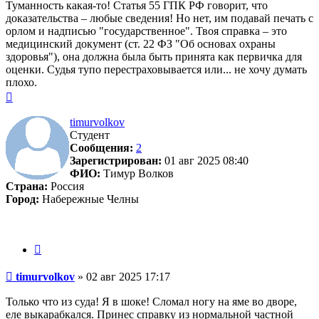
Туманность какая-то! Статья 55 ГПК РФ говорит, что
доказательства – любые сведения! Но нет, им подавай печать с
орлом и надписью "государственное". Твоя справка – это
медицинский документ (ст. 22 ФЗ "Об основах охраны
здоровья"), она должна была быть принята как первичка для
оценки. Судья тупо перестраховывается или... не хочу думать
плохо.
Вернуться
к
началу
timurvolkov
Студент
Сообщения:
2
Зарегистрирован:
01 авг 2025 08:40
ФИО:
Тимур Волков
Страна:
Россия
Город:
Набережные Челны
Цитата
Сообщение
timurvolkov
»
02 авг 2025 17:17
Только что из суда! Я в шоке! Сломал ногу на яме во дворе,
еле выкарабкался. Принес справку из нормальной частной