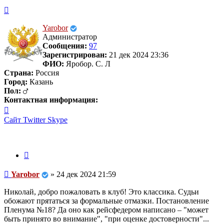
Вернуться
к
началу
Yarobor
Администратор
Сообщения:
97
Зарегистрирован:
21 дек 2024 23:36
ФИО:
Яробор. С. Л
Страна:
Россия
Город:
Казань
Пол:
Контактная информация:
Контактная
информация
Сайт
Twitter
Skype
пользователя
Yarobor
Цитата
Сообщение
Yarobor
»
24 дек 2024 21:59
Николай, добро пожаловать в клуб! Это классика. Судьи
обожают прятаться за формальные отмазки. Постановление
Пленума №18? Да оно как рейсфедером написано – "может
быть принято во внимание", "при оценке достоверности"...