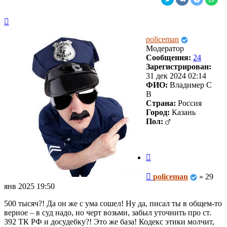
Вернуться
к
началу
policeman
Модератор
Сообщения:
24
Зарегистрирован:
31 дек 2024 02:14
ФИО:
Владимер С
В
Страна:
Россия
Город:
Казань
Пол:
Цитата
Сообщение
policeman
»
29
янв 2025 19:50
500 тысяч?! Да он же с ума сошел! Ну да, писал ты в общем-то
верное – в суд надо, но черт возьми, забыл уточнить про ст.
392 ТК РФ и досудебку?! Это же база! Кодекс этики молчит,