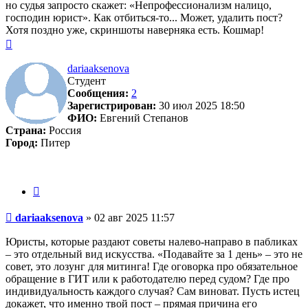
но судья запросто скажет: «Непрофессионализм налицо,
господин юрист». Как отбиться-то... Может, удалить пост?
Хотя поздно уже, скриншоты наверняка есть. Кошмар!
Вернуться
к
началу
dariaaksenova
Студент
Сообщения:
2
Зарегистрирован:
30 июл 2025 18:50
ФИО:
Евгений Степанов
Страна:
Россия
Город:
Питер
Цитата
Сообщение
dariaaksenova
»
02 авг 2025 11:57
Юристы, которые раздают советы налево-направо в пабликах
– это отдельный вид искусства. «Подавайте за 1 день» – это не
совет, это лозунг для митинга! Где оговорка про обязательное
обращение в ГИТ или к работодателю перед судом? Где про
индивидуальность каждого случая? Сам виноват. Пусть истец
докажет, что именно твой пост – прямая причина его