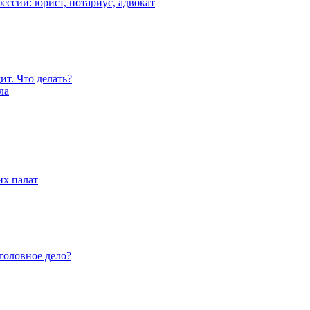
ессий: юрист, нотариус, адвокат
ит. Что делать?
ла
их палат
уголовное дело?