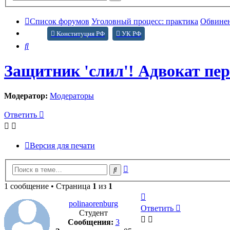
поиск
Список форумов
Уголовный процесс: практика
Обвинен
Конституция РФ
УК РФ
Поиск
Защитник 'слил'! Адвокат пер
Модератор:
Модераторы
Ответить
Версия для печати
Расширенный
Поиск
поиск
1 сообщение • Страница
1
из
1
Вернуться
polinaorenburg
к
Ответить
Студент
началу
Сообщения:
3