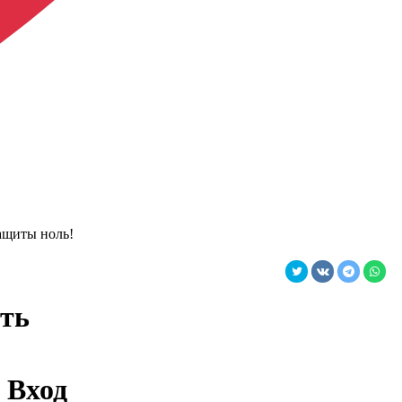
защиты ноль!
ить
Вход