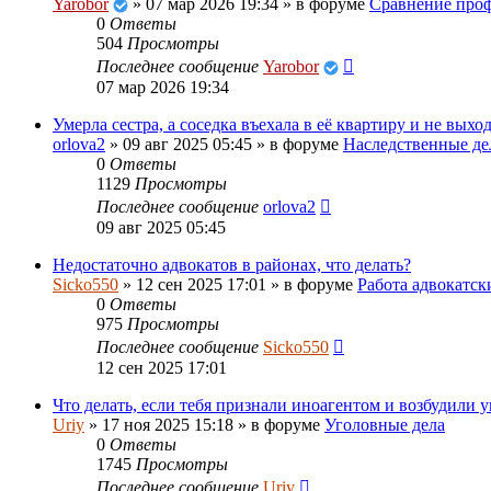
Yarobor
»
07 мар 2026 19:34
» в форуме
Сравнение проф
0
Ответы
504
Просмотры
Последнее сообщение
Yarobor
07 мар 2026 19:34
Умерла сестра, а соседка въехала в её квартиру и не выход
orlova2
»
09 авг 2025 05:45
» в форуме
Наследственные де
0
Ответы
1129
Просмотры
Последнее сообщение
orlova2
09 авг 2025 05:45
Недостаточно адвокатов в районах, что делать?
Sicko550
»
12 сен 2025 17:01
» в форуме
Работа адвокатск
0
Ответы
975
Просмотры
Последнее сообщение
Sicko550
12 сен 2025 17:01
Что делать, если тебя признали иноагентом и возбудили 
Uriy
»
17 ноя 2025 15:18
» в форуме
Уголовные дела
0
Ответы
1745
Просмотры
Последнее сообщение
Uriy