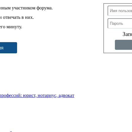
енным участником форума.
 отвечать в них.
его минуту.
Зап
ия
рофессий: юрист, нотариус, адвокат