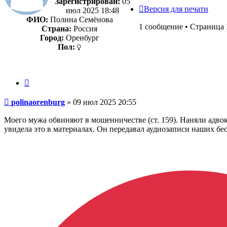
Зарегистрирован:
05
Версия для печати
июл 2025 18:48
ФИО:
Полина Семёнова
1 сообщение • Страница
Страна:
Россия
Город:
Оренбург
Пол:
Цитата
Сообщение
polinaorenburg
»
09 июл 2025 20:55
Моего мужа обвиняют в мошенничестве (ст. 159). Наняли адв
увидела это в материалах. Он передавал аудиозаписи наших бе