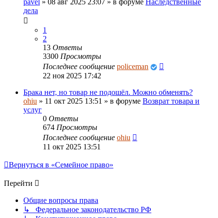
pavel
»
08 авг 2025 23:07
» в форуме
Наследственные
дела
1
2
13
Ответы
3300
Просмотры
Последнее сообщение
policeman
22 ноя 2025 17:42
Брака нет, но товар не подошёл. Можно обменять?
ohiu
»
11 окт 2025 13:51
» в форуме
Возврат товара и
услуг
0
Ответы
674
Просмотры
Последнее сообщение
ohiu
11 окт 2025 13:51
Вернуться в «Семейное право»
Перейти
Общие вопросы права
↳ Федеральное законодательство РФ