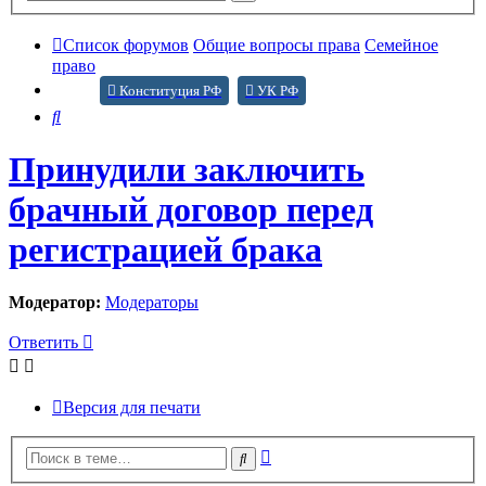
поиск
Список форумов
Общие вопросы права
Семейное
право
Конституция РФ
УК РФ
Поиск
Принудили заключить
брачный договор перед
регистрацией брака
Модератор:
Модераторы
Ответить
Версия для печати
Расширенный
Поиск
поиск