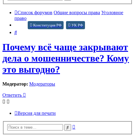
поиск
Список форумов
Общие вопросы права
Уголовное
право
Конституция РФ
УК РФ
Поиск
Почему всё чаще закрывают
дела о мошенничестве? Кому
это выгодно?
Модератор:
Модераторы
Ответить
Версия для печати
Расширенный
Поиск
поиск