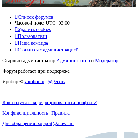
Список форумов
Часовой пояс:
UTC+03:00
Удалить cookies
Пользователи
Наша команда
Связаться с администрацией
Старший администратор
Администратор
и
Модераторы
Форум работает при поддержке
Яробор ©
yarobor.ru
|
@geepis
Как получить верифицированный профиль?
Конфиденциальность
|
Правила
Для обращений: support@2laws.ru