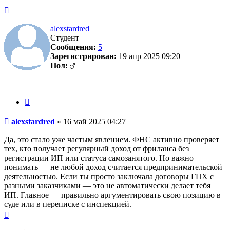
Вернуться
к
началу
alexstardred
Студент
Сообщения:
5
Зарегистрирован:
19 апр 2025 09:20
Пол:
Цитата
Сообщение
alexstardred
»
16 май 2025 04:27
Да, это стало уже частым явлением. ФНС активно проверяет
тех, кто получает регулярный доход от фриланса без
регистрации ИП или статуса самозанятого. Но важно
понимать — не любой доход считается предпринимательской
деятельностью. Если ты просто заключала договоры ГПХ с
разными заказчиками — это не автоматически делает тебя
ИП. Главное — правильно аргументировать свою позицию в
суде или в переписке с инспекцией.
Вернуться
к