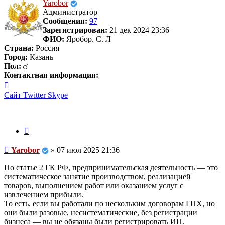
началу
Yarobor
Администратор
Сообщения:
97
Зарегистрирован:
21 дек 2024 23:36
ФИО:
Яробор. С. Л
Страна:
Россия
Город:
Казань
Пол:
Контактная информация:
Контактная
информация
Сайт
Twitter
Skype
пользователя
Yarobor
Цитата
Сообщение
Yarobor
»
07 июл 2025 21:36
По статье 2 ГК РФ, предпринимательская деятельность — это
систематическое занятие производством, реализацией
товаров, выполнением работ или оказанием услуг с
извлечением прибыли.
То есть, если вы работали по нескольким договорам ГПХ, но
они были разовые, несистематические, без регистрации
бизнеса — вы не обязаны были регистрировать ИП.