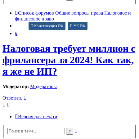
поиск
Список форумов
Общие вопросы права
Налоговое и
финансовое право
Конституция РФ
УК РФ
Поиск
Налоговая требует миллион с
фрилансера за 2024! Как так,
я же не ИП?
Модератор:
Модераторы
Ответить
Версия для печати
Расширенный
Поиск
поиск