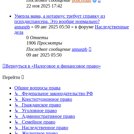
Последнее сообщение
policeman
22 ноя 2025 17:42
Умерла мама, а нотариус требует справку из
психдиспансера. Это вообще нормально?
annaspb
»
09 авг 2025 05:50
» в форуме
Наследственные
дела
0
Ответы
1906
Просмотры
Последнее сообщение
annaspb
09 авг 2025 05:50
Вернуться в «Налоговое и финансовое право»
Перейти
Общие вопросы права
↳ Федеральное законодательство РФ
↳ Конституционное право
↳ Гражданское право
↳ Уголовное право
↳ Административное право
↳ Семейное право
↳ Наследственное право
↳ Жилищное право