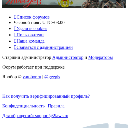
Список форумов
Часовой пояс:
UTC+03:00
Удалить cookies
Пользователи
Наша команда
Связаться с администрацией
Старший администратор
Администратор
и
Модераторы
Форум работает при поддержке
Яробор ©
yarobor.ru
|
@geepis
Как получить верифицированный профиль?
Конфиденциальность
|
Правила
Для обращений: support@2laws.ru