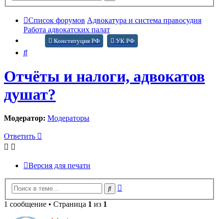
поиск
Список форумов
Адвокатура и система правосудия
Работа адвокатских палат
Конституция РФ
УК РФ
Поиск
Отчёты и налоги, адвокатов
душат?
Модератор:
Модераторы
Ответить
Версия для печати
Расширенный
Поиск
поиск
1 сообщение • Страница
1
из
1