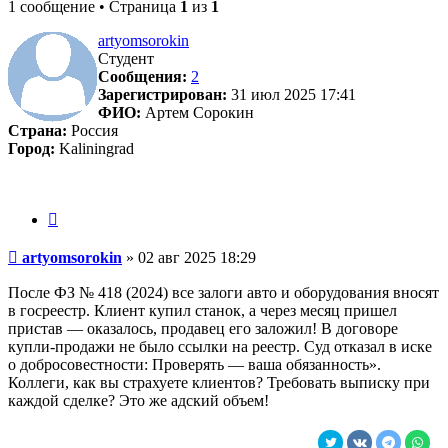
1 сообщение • Страница
1
из
1
artyomsorokin
Студент
Сообщения:
2
Зарегистрирован:
31 июл 2025 17:41
ФИО:
Артем Сорокин
Страна:
Россия
Город:
Kaliningrad
Цитата
Сообщение
artyomsorokin
»
02 авг 2025 18:29
После ФЗ № 418 (2024) все залоги авто и оборудования вносят
в госреестр. Клиент купил станок, а через месяц пришел
пристав — оказалось, продавец его заложил! В договоре
купли-продажи не было ссылки на реестр. Суд отказал в иске
о добросовестности: Проверять — ваша обязанность».
Коллеги, как вы страхуете клиентов? Требовать выписку при
каждой сделке? Это же адский объем!