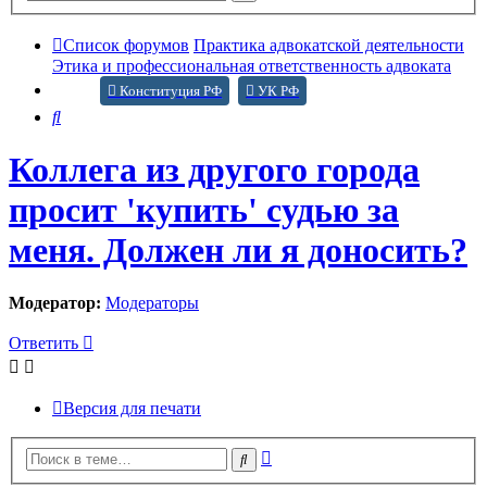
поиск
Список форумов
Практика адвокатской деятельности
Этика и профессиональная ответственность адвоката
Конституция РФ
УК РФ
Поиск
Коллега из другого города
просит 'купить' судью за
меня. Должен ли я доносить?
Модератор:
Модераторы
Ответить
Версия для печати
Расширенный
Поиск
поиск