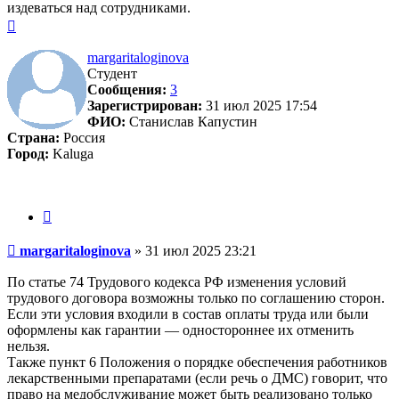
издеваться над сотрудниками.
Вернуться
к
началу
margaritaloginova
Студент
Сообщения:
3
Зарегистрирован:
31 июл 2025 17:54
ФИО:
Станислав Капустин
Страна:
Россия
Город:
Kaluga
Цитата
Сообщение
margaritaloginova
»
31 июл 2025 23:21
По статье 74 Трудового кодекса РФ изменения условий
трудового договора возможны только по соглашению сторон.
Если эти условия входили в состав оплаты труда или были
оформлены как гарантии — одностороннее их отменить
нельзя.
Также пункт 6 Положения о порядке обеспечения работников
лекарственными препаратами (если речь о ДМС) говорит, что
право на медобслуживание может быть реализовано только