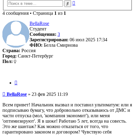
Расширенный
Поиск
поиск
4 сообщения • Страница
1
из
1
BellaRose
Студент
Сообщения:
3
Зарегистрирован:
06 июл 2025 17:34
ФИО:
Белла Смирнова
Страна:
Россия
Город:
Санкт-Петербург
Пол:
Цитата
Сообщение
BellaRose
»
23 фев 2025 11:19
Всем привет! Начальник вызвал и поставил ультиматум: или я
подписываю бумагу, что добровольно отказываюсь от ДМС и
части отпуска (мол, 'компания экономит'), или меня
'оптимизируют'. Я в шоке! Работаю 5 лет, всегда на совесть.
Это же шантаж? Как можно отказаться от того, что
гарантировано законом и договором? Чувствую себя