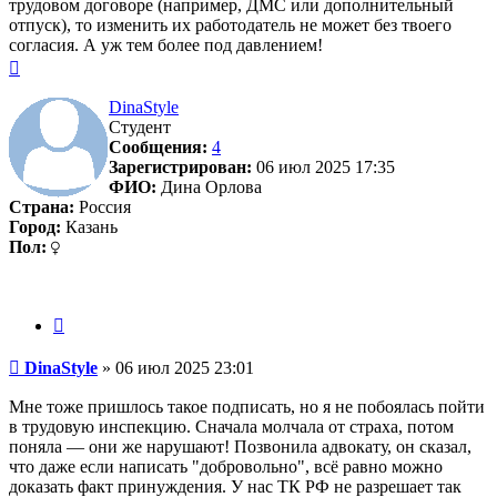
трудовом договоре (например, ДМС или дополнительный
отпуск), то изменить их работодатель не может без твоего
согласия. А уж тем более под давлением!
Вернуться
к
началу
DinaStyle
Студент
Сообщения:
4
Зарегистрирован:
06 июл 2025 17:35
ФИО:
Дина Орлова
Страна:
Россия
Город:
Казань
Пол:
Цитата
Сообщение
DinaStyle
»
06 июл 2025 23:01
Мне тоже пришлось такое подписать, но я не побоялась пойти
в трудовую инспекцию. Сначала молчала от страха, потом
поняла — они же нарушают! Позвонила адвокату, он сказал,
что даже если написать "добровольно", всё равно можно
доказать факт принуждения. У нас ТК РФ не разрешает так