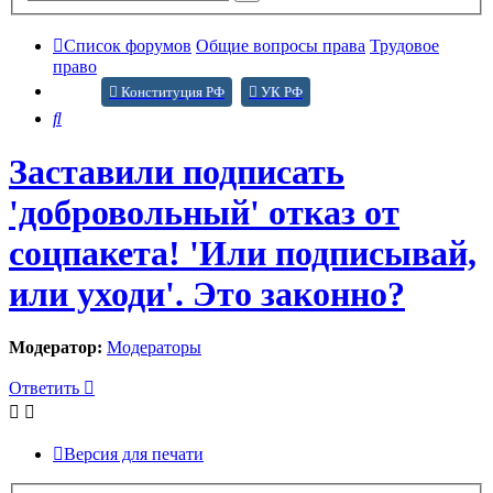
поиск
Список форумов
Общие вопросы права
Трудовое
право
Конституция РФ
УК РФ
Поиск
Заставили подписать
'добровольный' отказ от
соцпакета! 'Или подписывай,
или уходи'. Это законно?
Модератор:
Модераторы
Ответить
Версия для печати