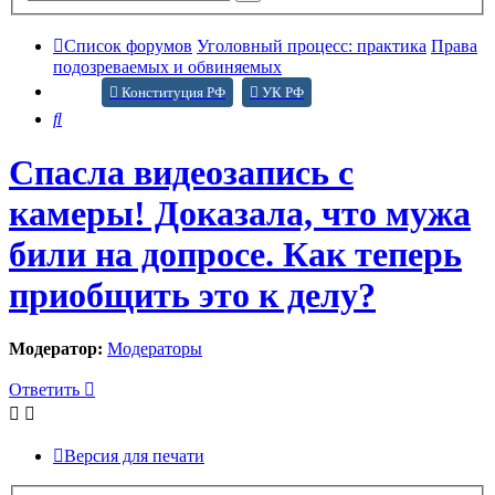
поиск
Список форумов
Уголовный процесс: практика
Права
подозреваемых и обвиняемых
Конституция РФ
УК РФ
Поиск
Спасла видеозапись с
камеры! Доказала, что мужа
били на допросе. Как теперь
приобщить это к делу?
Модератор:
Модераторы
Ответить
Версия для печати