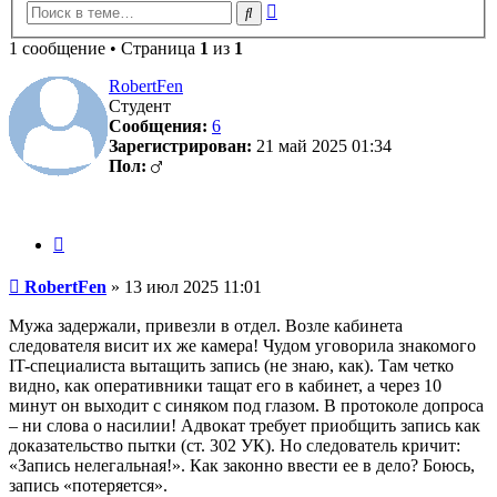
Расширенный
Поиск
поиск
1 сообщение • Страница
1
из
1
RobertFen
Студент
Сообщения:
6
Зарегистрирован:
21 май 2025 01:34
Пол:
Цитата
Сообщение
RobertFen
»
13 июл 2025 11:01
Мужа задержали, привезли в отдел. Возле кабинета
следователя висит их же камера! Чудом уговорила знакомого
IT-специалиста вытащить запись (не знаю, как). Там четко
видно, как оперативники тащат его в кабинет, а через 10
минут он выходит с синяком под глазом. В протоколе допроса
– ни слова о насилии! Адвокат требует приобщить запись как
доказательство пытки (ст. 302 УК). Но следователь кричит:
«Запись нелегальная!». Как законно ввести ее в дело? Боюсь,
запись «потеряется».