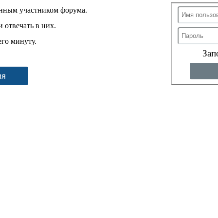
енным участником форума.
 отвечать в них.
его минуту.
Зап
ия