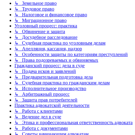
↳ Земельное право
↳ Трудовое право
↳ Налоговое и финансовое право
↳ Миграционное право
Уголовный процесс: практика
↳ Обвинение и защита
↳ Досудебное расследование
↳ Судебная практика по уголовным делам
↳ Апелляция, кассация, надзор
↳ Особенности защиты по категориям преступлений
↳ Права подозреваемых и обвиняемых
Гражданский процесс: дела в суде
↳ Подача исков и заявлений
↳ Предварительная подготовка дела
↳ Судебная практика по гражданским делам
↳ Исполнительное производство
↳ Арбитражный процесс
↳ Защита прав потребителей
Практика адвокатской деятельности
↳ Работа с клиентами
↳ Ведение дел в суде
↳ Этика и профессиональная ответственность адвоката
↳ Работа с документами
↳ Советы начинающим адвокатам