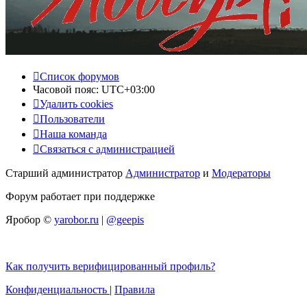
Список форумов
Часовой пояс:
UTC+03:00
Удалить cookies
Пользователи
Наша команда
Связаться с администрацией
Старший администратор
Администратор
и
Модераторы
Форум работает при поддержке
Яробор ©
yarobor.ru
|
@geepis
Как получить верифицированный профиль?
Конфиденциальность
|
Правила