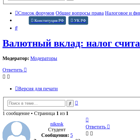
поиск
Список форумов
Общие вопросы права
Налоговое и фи
Конституция РФ
УК РФ
Поиск
Валютный вклад: налог счита
Модератор:
Модераторы
Ответить
Версия для печати
Расширенный
Поиск
поиск
1 сообщение • Страница
1
из
1
Вернуться
niknsk
к
Ответить
Студент
началу
Сообщения:
5