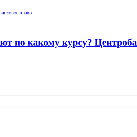
нансовое право
ют по какому курсу? Центроб