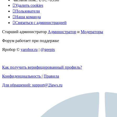
Удалить cookies
Пользователи
Наша команда
Связаться с администрацией
Старший администратор
Администратор
и
Модераторы
Форум работает при поддержке
Яробор ©
yarobor.ru
|
@geepis
Как получить верифицированный профиль?
Конфиденциальность
|
Правила
Для обращений: support@2laws.ru