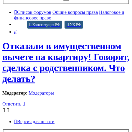
поиск
Список форумов
Общие вопросы права
Налоговое и
финансовое право
Конституция РФ
УК РФ
Поиск
Отказали в имущественном
вычете на квартиру! Говорят,
сделка с родственником. Что
делать?
Модератор:
Модераторы
Ответить
Версия для печати