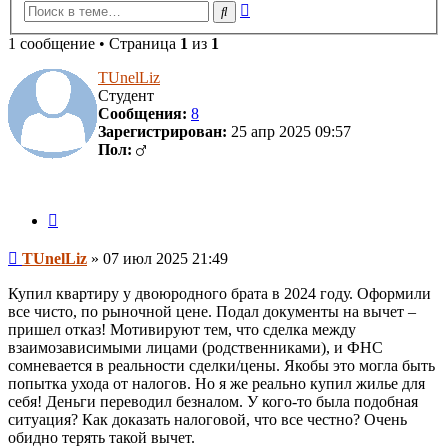
Расширенный
Поиск
поиск
1 сообщение • Страница
1
из
1
TUnelLiz
Студент
Сообщения:
8
Зарегистрирован:
25 апр 2025 09:57
Пол:
Цитата
Сообщение
TUnelLiz
»
07 июл 2025 21:49
Купил квартиру у двоюродного брата в 2024 году. Оформили
все чисто, по рыночной цене. Подал документы на вычет –
пришел отказ! Мотивируют тем, что сделка между
взаимозависимыми лицами (родственниками), и ФНС
сомневается в реальности сделки/цены. Якобы это могла быть
попытка ухода от налогов. Но я же реально купил жилье для
себя! Деньги переводил безналом. У кого-то была подобная
ситуация? Как доказать налоговой, что все честно? Очень
обидно терять такой вычет.