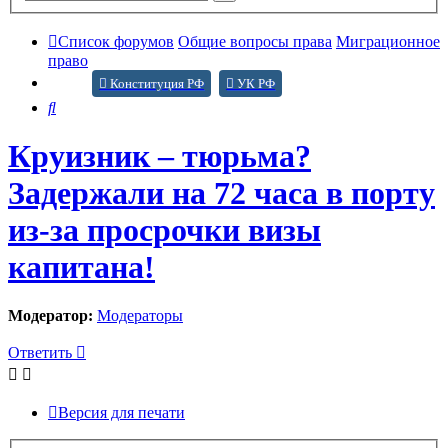
поиск
Список форумов
Общие вопросы права
Миграционное
право
Конституция РФ
УК РФ
Поиск
Круизник – тюрьма?
Задержали на 72 часа в порту
из-за просрочки визы
капитана!
Модератор:
Модераторы
Ответить
Версия для печати