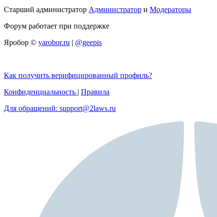
Старший администратор
Администратор
и
Модераторы
Форум работает при поддержке
Яробор ©
yarobor.ru
|
@geepis
Как получить верифицированный профиль?
Конфиденциальность
|
Правила
Для обращений: support@2laws.ru