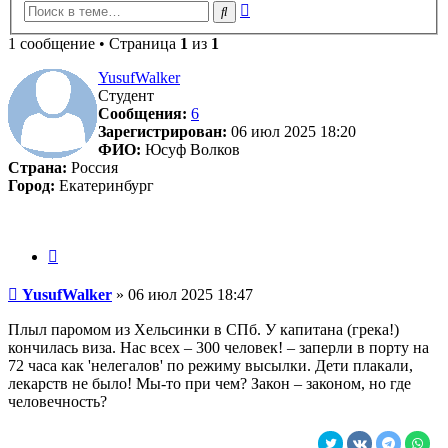
Расширенный
Поиск
поиск
1 сообщение • Страница
1
из
1
YusufWalker
Студент
Сообщения:
6
Зарегистрирован:
06 июл 2025 18:20
ФИО:
Юсуф Волков
Страна:
Россия
Город:
Екатеринбург
Цитата
Сообщение
YusufWalker
»
06 июл 2025 18:47
Плыл паромом из Хельсинки в СПб. У капитана (грека!)
кончилась виза. Нас всех – 300 человек! – заперли в порту на
72 часа как 'нелегалов' по режиму высылки. Дети плакали,
лекарств не было! Мы-то при чем? Закон – законом, но где
человечность?