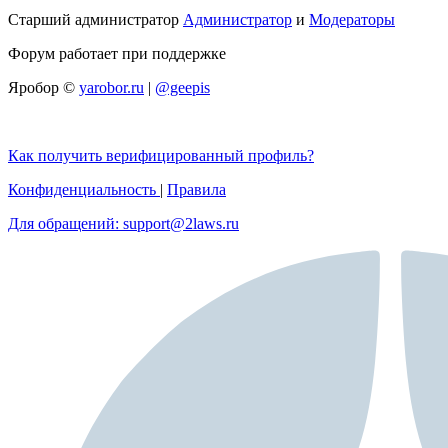
Старший администратор
Администратор
и
Модераторы
Форум работает при поддержке
Яробор ©
yarobor.ru
|
@geepis
Как получить верифицированный профиль?
Конфиденциальность
|
Правила
Для обращений: support@2laws.ru