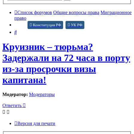
поиск
Список форумов
Общие вопросы права
Миграционное
право
Конституция РФ
УК РФ
Поиск
Круизник – тюрьма?
Задержали на 72 часа в порту
из-за просрочки визы
капитана!
Модератор:
Модераторы
Ответить
Версия для печати