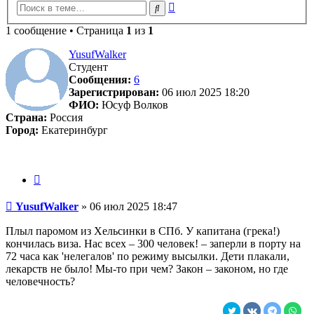
Расширенный
Поиск
поиск
1 сообщение • Страница
1
из
1
YusufWalker
Студент
Сообщения:
6
Зарегистрирован:
06 июл 2025 18:20
ФИО:
Юсуф Волков
Страна:
Россия
Город:
Екатеринбург
Цитата
Сообщение
YusufWalker
»
06 июл 2025 18:47
Плыл паромом из Хельсинки в СПб. У капитана (грека!)
кончилась виза. Нас всех – 300 человек! – заперли в порту на
72 часа как 'нелегалов' по режиму высылки. Дети плакали,
лекарств не было! Мы-то при чем? Закон – законом, но где
человечность?