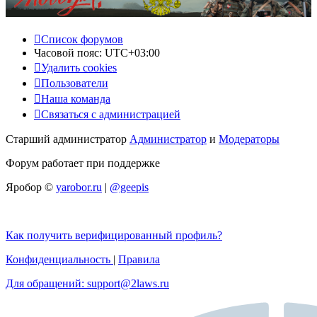
Список форумов
Часовой пояс:
UTC+03:00
Удалить cookies
Пользователи
Наша команда
Связаться с администрацией
Старший администратор
Администратор
и
Модераторы
Форум работает при поддержке
Яробор ©
yarobor.ru
|
@geepis
Как получить верифицированный профиль?
Конфиденциальность
|
Правила
Для обращений: support@2laws.ru