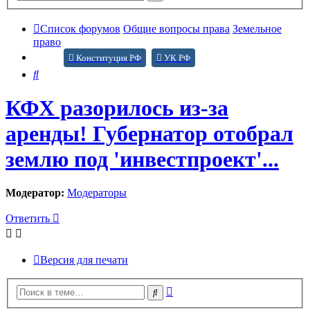
поиск
Список форумов
Общие вопросы права
Земельное
право
Конституция РФ
УК РФ
Поиск
КФХ разорилось из-за
аренды! Губернатор отобрал
землю под 'инвестпроект'...
Модератор:
Модераторы
Ответить
Версия для печати
Расширенный
Поиск
поиск