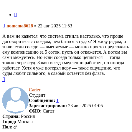
Цитата
Сообщение
nomema8628
»
22 авг 2025 11:53
А вам не кажется, что система сгнила настолько, что проще
договориться с соседом, чем биться в судах? Я живу рядом, и
знаю: если соседи — вменяемые — можно просто предложить
ему компенсацию за 5 соток, пусть он откажется. А потом вы
сами межуетесь. Но если соседа только цепляться — тогда
только через суд. Закон всегда медленно работает, но иногда
работает. Хотя я уже потерял веру — такое ощущение, что
суды любят сильного, а слабый остаётся без флага.
Вернуться
к
началу
Carter
Студент
Сообщения:
1
Зарегистрирован:
23 авг 2025 01:05
ФИО:
Carter
Страна:
Россия
Город:
Москва
Пол: