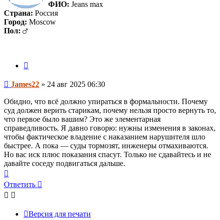
ФИО:
Jeans max
Страна:
Россия
Город:
Moscow
Пол:
Цитата
Сообщение
James22
»
24 авг 2025 06:30
Обидно, что всё должно упираться в формальности. Почему
суд должен верить старикам, почему нельзя просто вернуть то,
что первое было вашим? Это же элементарная
справедливость. Я давно говорю: нужны изменения в законах,
чтобы фактическое владение с наказанием нарушителя шло
быстрее. А пока — суды тормозят, инженеры отмахиваются.
Но вас иск плюс показания спасут. Только не сдавайтесь и не
давайте соседу подвигаться дальше.
Вернуться
к
Ответить
началу
Версия для печати