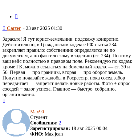
Цитата
Сообщение
Carter
»
23 авг 2025 01:30
Здрасьте! Я тут юрист-земельник, подскажу конкретно.
Действительно, в Гражданском кодексе РФ статья 234
закрепляет правило: собственник определяется не по
документам, а по фактическому владению (ст. 234). Поэтому
ваш кейс полностью в правовом поле. Рекомендую по кодам:
кроме ГК, можно ссылаться на Земельный кодекс — ст. 39 и
56. Первая — про границы, вторая — про оборот земель.
Попутно подавайте жалобы в Росреестр, пока сосед забор
передвигает — запретят делать новые работы. Фото + опрос
соседей = залог успеха. Главное — быстро, собранно,
организованно.
Вернуться
к
началу
Max90
Студент
Сообщения:
2
Зарегистрирован:
18 авг 2025 00:04
ФИО:
Max jean