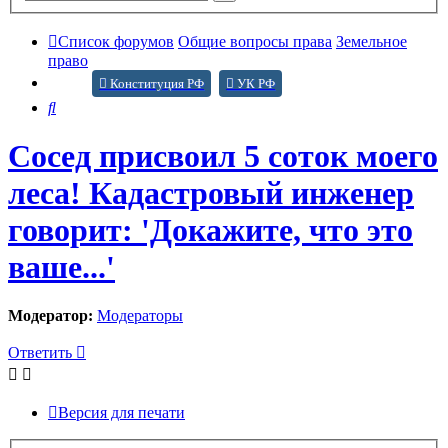
поиск
Список форумов
Общие вопросы права
Земельное
право
Конституция РФ
УК РФ
Поиск
Сосед присвоил 5 соток моего
леса! Кадастровый инженер
говорит: 'Докажите, что это
ваше...'
Модератор:
Модераторы
Ответить
Версия для печати