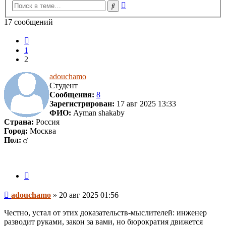
Расширенный
Поиск
поиск
17 сообщений
Пред.
1
2
adouchamo
Студент
Сообщения:
8
Зарегистрирован:
17 авг 2025 13:33
ФИО:
Ayman shakaby
Страна:
Россия
Город:
Москва
Пол:
Цитата
Сообщение
adouchamo
»
20 авг 2025 01:56
Честно, устал от этих доказательств-мыслителей: инженер
разводит руками, закон за вами, но бюрократия движется