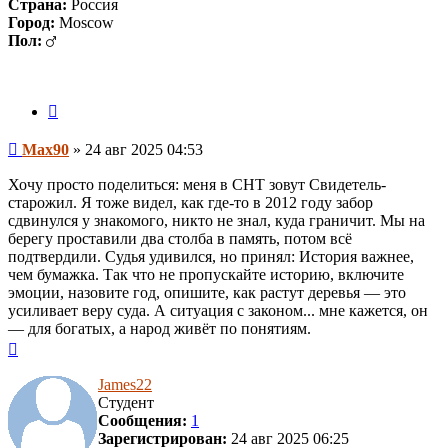
Страна:
Россия
Город:
Moscow
Пол:
Цитата
Сообщение
Max90
»
24 авг 2025 04:53
Хочу просто поделиться: меня в СНТ зовут Свидетель-
старожил. Я тоже видел, как где-то в 2012 году забор
сдвинулся у знакомого, никто не знал, куда граничит. Мы на
берегу проставили два столба в память, потом всё
подтвердили. Судья удивился, но принял: История важнее,
чем бумажка. Так что не пропускайте историю, включите
эмоции, назовите год, опишите, как растут деревья — это
усиливает веру суда. А ситуация с законом... мне кажется, он
— для богатых, а народ живёт по понятиям.
Вернуться
к
началу
James22
Студент
Сообщения:
1
Зарегистрирован:
24 авг 2025 06:25