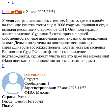
Цитата
Сообщение
necogi700
»
21 авг 2025 23:51
У меня сестра сталкивалась с тем же. С фото, где мы вдвоём
на границе участка стоим ещё в 2008 году, мы пришли в суд и
вызвали нескольких старожилов СНТ. Они подтвердили
давнее владение. Суд ваши 5 соток признал вашей
собственностью, ещё присудили компенсацию за незаконный
захват. Деньги потрачены на повторное межевание, но
справедливость восторжествовала. Кстати, есть разъяснения
Верховного Суда РФ: если фактическое владение
подтверждается, суд может учесть всё это даже без межевания!
(Надо поискать постановления по земельным спорам.)
Вернуться
к
началу
nomema8628
Студент
Сообщения:
1
Зарегистрирован:
22 авг 2025 11:52
ФИО:
Максим
Страна:
Россия
Город:
Санкт-Петербург
Пол: