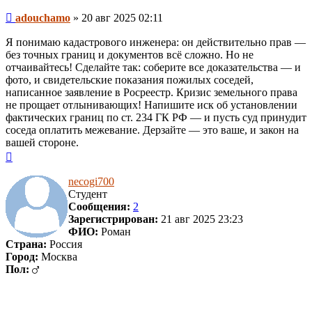
Сообщение
adouchamo
»
20 авг 2025 02:11
Я понимаю кадастрового инженера: он действительно прав —
без точных границ и документов всё сложно. Но не
отчаивайтесь! Сделайте так: соберите все доказательства — и
фото, и свидетельские показания пожилых соседей,
написанное заявление в Росреестр. Кризис земельного права
не прощает отлынивающих! Напишите иск об установлении
фактических границ по ст. 234 ГК РФ — и пусть суд принудит
соседа оплатить межевание. Дерзайте — это ваше, и закон на
вашей стороне.
Вернуться
к
началу
necogi700
Студент
Сообщения:
2
Зарегистрирован:
21 авг 2025 23:23
ФИО:
Роман
Страна:
Россия
Город:
Москва
Пол: