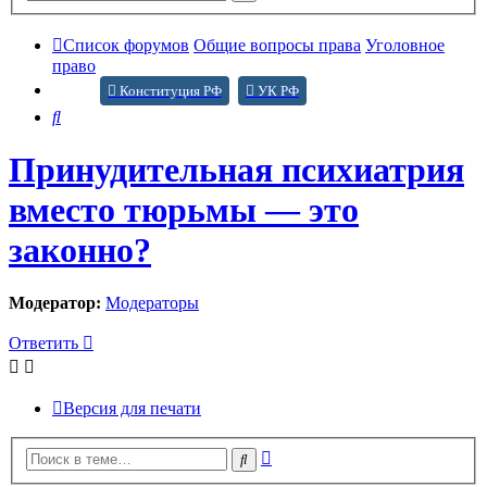
поиск
Список форумов
Общие вопросы права
Уголовное
право
Конституция РФ
УК РФ
Поиск
Принудительная психиатрия
вместо тюрьмы — это
законно?
Модератор:
Модераторы
Ответить
Версия для печати
Расширенный
Поиск
поиск