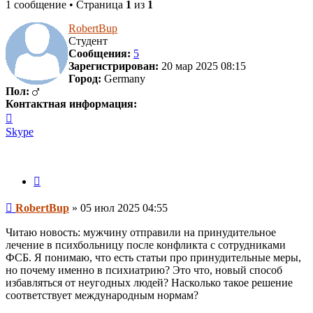
1 сообщение • Страница
1
из
1
RobertBup
Студент
Сообщения:
5
Зарегистрирован:
20 мар 2025 08:15
Город:
Germany
Пол:
Контактная информация:
Контактная
информация
Skype
пользователя
RobertBup
Цитата
Сообщение
RobertBup
»
05 июл 2025 04:55
Читаю новость: мужчину отправили на принудительное
лечение в психбольницу после конфликта с сотрудниками
ФСБ. Я понимаю, что есть статьи про принудительные меры,
но почему именно в психиатрию? Это что, новый способ
избавляться от неугодных людей? Насколько такое решение
соответствует международным нормам?