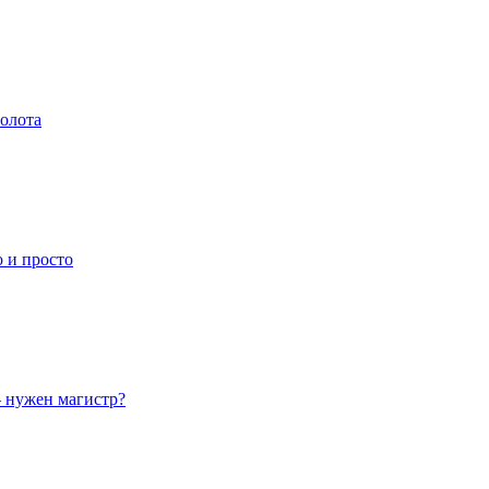
золота
о и просто
— нужен магистр?