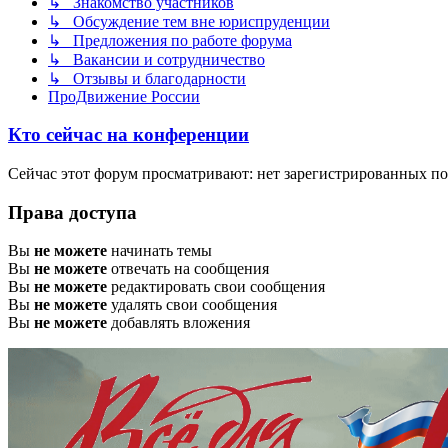
↳ Знакомство участников
↳ Обсуждение тем вне юриспруденции
↳ Предложения по работе форума
↳ Вакансии и сотрудничество
↳ Отзывы и благодарности
ПроДвижение России
Кто сейчас на конференции
Сейчас этот форум просматривают: нет зарегистрированных пол
Права доступа
Вы
не можете
начинать темы
Вы
не можете
отвечать на сообщения
Вы
не можете
редактировать свои сообщения
Вы
не можете
удалять свои сообщения
Вы
не можете
добавлять вложения