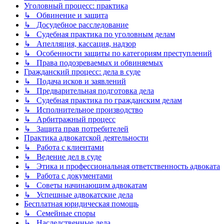
Уголовный процесс: практика
↳ Обвинение и защита
↳ Досудебное расследование
↳ Судебная практика по уголовным делам
↳ Апелляция, кассация, надзор
↳ Особенности защиты по категориям преступлений
↳ Права подозреваемых и обвиняемых
Гражданский процесс: дела в суде
↳ Подача исков и заявлений
↳ Предварительная подготовка дела
↳ Судебная практика по гражданским делам
↳ Исполнительное производство
↳ Арбитражный процесс
↳ Защита прав потребителей
Практика адвокатской деятельности
↳ Работа с клиентами
↳ Ведение дел в суде
↳ Этика и профессиональная ответственность адвоката
↳ Работа с документами
↳ Советы начинающим адвокатам
↳ Успешные адвокатские дела
Бесплатная юридическая помощь
↳ Семейные споры
↳ Наследственные дела