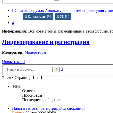
поиск
Список форумов
Адвокатура и система правосудия
Лице
Конституция РФ
УК РФ
Поиск
Информация:
Все новые темы, размещенные в этом форуме, т
Лицензирование и регистрация
Модератор:
Модераторы
Новая тема
Расширенный
Поиск
поиск
7 тем • Страница
1
из
1
Темы
Ответы
Просмотры
Последнее сообщение
Палаты готовы, регистрируйся спокойно!
Fedor
»
03 мар 2026 05:50