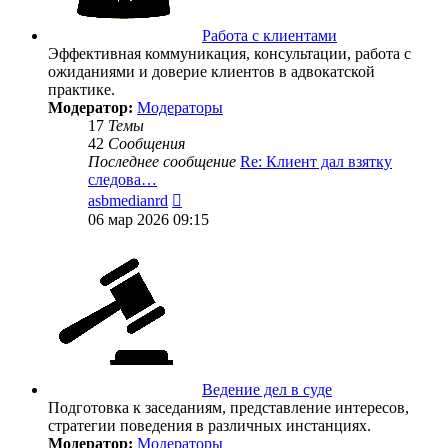
Работа с клиентами
Эффективная коммуникация, консультации, работа с
ожиданиями и доверие клиентов в адвокатской
практике.
Модератор:
Модераторы
17
Темы
42
Сообщения
Последнее сообщение
Re: Клиент дал взятку
следова…
Перейти
asbmedianrd
к
06 мар 2026 09:15
последнему
сообщению
Ведение дел в суде
Подготовка к заседаниям, представление интересов,
стратегии поведения в различных инстанциях.
Модератор:
Модераторы