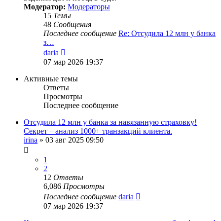
Модератор:
Модераторы
15
Темы
48
Сообщения
Последнее сообщение
Re: Отсудила 12 млн у банка
з…
Перейти
daria
к
07 мар 2026 19:37
последнему
сообщению
Активные темы
Ответы
Просмотры
Последнее сообщение
Отсудила 12 млн у банка за навязанную страховку!
Секрет – анализ 1000+ транзакций клиента.
irina
»
03 авг 2025 09:50
1
2
12
Ответы
6,086
Просмотры
Последнее сообщение
daria
07 мар 2026 19:37