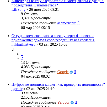
Клиент дал взятку следователю и хочет, чтобы я 'уладил'
последствия. Отказываться?
LilaSong
»
26 июл 2025 08:21
9
Ответы
3,371
Просмотры
Последнее сообщение
asbmedianrd
06 мар 2026 09:15
Отсудил компенсацию за слежку через банковское
приложение: доказал сбор геоданных без согласия.
mikhailmatveev
»
03 авг 2025 10:03
1
2
13
Ответы
4,083
Просмотры
Последнее сообщение
Google
04 ноя 2025 08:02
Цифровые подписи коллег: как проверить подлинность?
igormir
»
02 авг 2025 21:10
3
Ответы
2,152
Просмотры
Последнее сообщение
Yarobor
03 ноя 2025 21:14