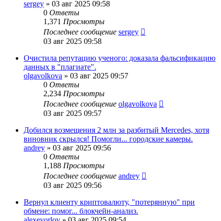
sergey
»
03 авг 2025 09:58
0
Ответы
1,371
Просмотры
Последнее сообщение
sergey
03 авг 2025 09:58
Очистила репутацию ученого: доказала фальсификацию
данных в "плагиате".
olgavolkova
»
03 авг 2025 09:57
0
Ответы
2,234
Просмотры
Последнее сообщение
olgavolkova
03 авг 2025 09:57
Добился возмещения 2 млн за разбитый Mercedes, хотя
виновник скрылся! Помогли... городские камеры.
andrey
»
03 авг 2025 09:56
0
Ответы
1,188
Просмотры
Последнее сообщение
andrey
03 авг 2025 09:56
Вернул клиенту криптовалюту, "потерянную" при
обмене: помог... блокчейн-анализ.
alexeyorlov
»
03 авг 2025 09:54