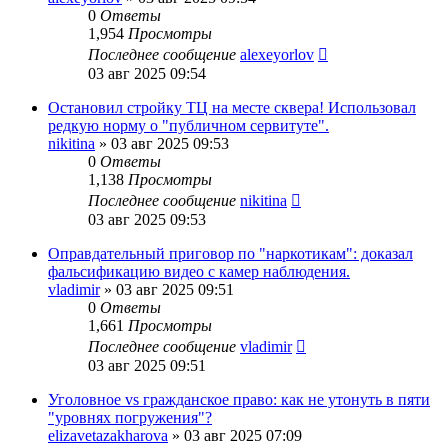
0
Ответы
1,954
Просмотры
Последнее сообщение
alexeyorlov
03 авг 2025 09:54
Остановил стройку ТЦ на месте сквера! Использовал
редкую норму о "публичном сервитуте".
nikitina
»
03 авг 2025 09:53
0
Ответы
1,138
Просмотры
Последнее сообщение
nikitina
03 авг 2025 09:53
Оправдательный приговор по "наркотикам": доказал
фальсификацию видео с камер наблюдения.
vladimir
»
03 авг 2025 09:51
0
Ответы
1,661
Просмотры
Последнее сообщение
vladimir
03 авг 2025 09:51
Уголовное vs гражданское право: как не утонуть в пяти
"уровнях погружения"?
elizavetazakharova
»
03 авг 2025 07:09