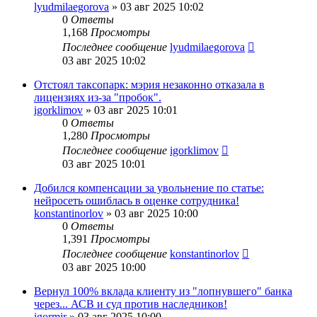
lyudmilaegorova
»
03 авг 2025 10:02
0
Ответы
1,168
Просмотры
Последнее сообщение
lyudmilaegorova
03 авг 2025 10:02
Отстоял таксопарк: мэрия незаконно отказала в
лицензиях из-за "пробок".
igorklimov
»
03 авг 2025 10:01
0
Ответы
1,280
Просмотры
Последнее сообщение
igorklimov
03 авг 2025 10:01
Добился компенсации за увольнение по статье:
нейросеть ошиблась в оценке сотрудника!
konstantinorlov
»
03 авг 2025 10:00
0
Ответы
1,391
Просмотры
Последнее сообщение
konstantinorlov
03 авг 2025 10:00
Вернул 100% вклада клиенту из "лопнувшего" банка
через... АСВ и суд против наследников!
igormir
»
03 авг 2025 10:00