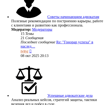
Советы начинающим адвокатам
Полезные рекомендации по построению карьеры, работе
с клиентами и развитию как профессионала.
Модератор:
Модераторы
15
Темы
21
Сообщения
Последнее сообщение
Re: "Гонорар успеха" в
наслед…
Перейти
tyjtyr
к
08 окт 2025 20:13
последнему
сообщению
Успешные адвокатские дела
Анализ реальных кейсов, стратегий защиты, тактики
ведения дел и побед в суде.