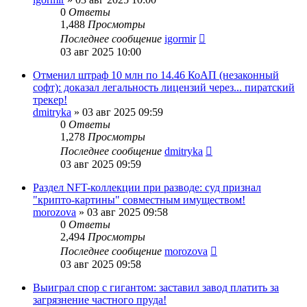
0
Ответы
1,488
Просмотры
Последнее сообщение
igormir
03 авг 2025 10:00
Отменил штраф 10 млн по 14.46 КоАП (незаконный
софт): доказал легальность лицензий через... пиратский
трекер!
dmitryka
»
03 авг 2025 09:59
0
Ответы
1,278
Просмотры
Последнее сообщение
dmitryka
03 авг 2025 09:59
Раздел NFT-коллекции при разводе: суд признал
"крипто-картины" совместным имуществом!
morozova
»
03 авг 2025 09:58
0
Ответы
2,494
Просмотры
Последнее сообщение
morozova
03 авг 2025 09:58
Выиграл спор с гигантом: заставил завод платить за
загрязнение частного пруда!