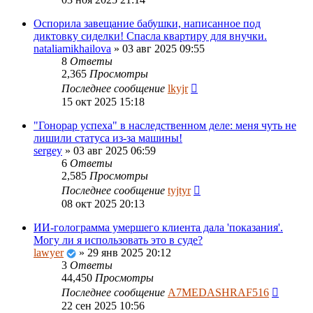
Оспорила завещание бабушки, написанное под
диктовку сиделки! Спасла квартиру для внучки.
nataliamikhailova
»
03 авг 2025 09:55
8
Ответы
2,365
Просмотры
Последнее сообщение
lkyjr
15 окт 2025 15:18
"Гонорар успеха" в наследственном деле: меня чуть не
лишили статуса из-за машины!
sergey
»
03 авг 2025 06:59
6
Ответы
2,585
Просмотры
Последнее сообщение
tyjtyr
08 окт 2025 20:13
ИИ-голограмма умершего клиента дала 'показания'.
Могу ли я использовать это в суде?
lawyer
»
29 янв 2025 20:12
3
Ответы
44,450
Просмотры
Последнее сообщение
A7MEDASHRAF516
22 сен 2025 10:56