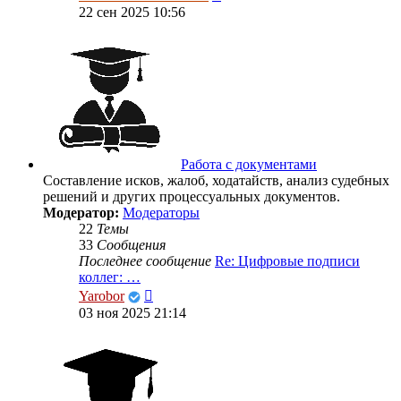
к
22 сен 2025 10:56
последнему
сообщению
Работа с документами
Составление исков, жалоб, ходатайств, анализ судебных
решений и других процессуальных документов.
Модератор:
Модераторы
22
Темы
33
Сообщения
Последнее сообщение
Re: Цифровые подписи
коллег: …
Перейти
Yarobor
к
03 ноя 2025 21:14
последнему
сообщению