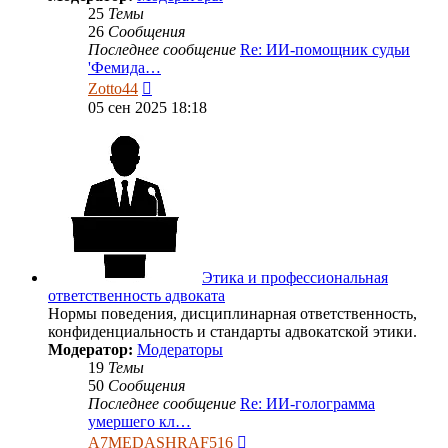
25
Темы
26
Сообщения
Последнее сообщение
Re: ИИ-помощник судьи
'Фемида…
Перейти
Zotto44
к
05 сен 2025 18:18
последнему
сообщению
Этика и профессиональная
ответственность адвоката
Нормы поведения, дисциплинарная ответственность,
конфиденциальность и стандарты адвокатской этики.
Модератор:
Модераторы
19
Темы
50
Сообщения
Последнее сообщение
Re: ИИ-голограмма
умершего кл…
Перейти
A7MEDASHRAF516