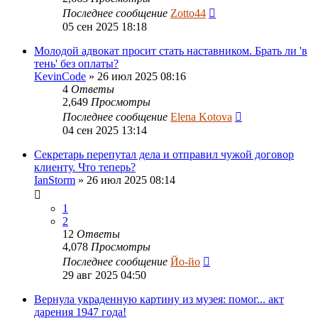
Последнее сообщение
Zotto44
05 сен 2025 18:18
Молодой адвокат просит стать наставником. Брать ли 'в
тень' без оплаты?
KevinCode
»
26 июл 2025 08:16
4
Ответы
2,649
Просмотры
Последнее сообщение
Elena Kotova
04 сен 2025 13:14
Секретарь перепутал дела и отправил чужой договор
клиенту. Что теперь?
IanStorm
»
26 июл 2025 08:14
1
2
12
Ответы
4,078
Просмотры
Последнее сообщение
Йо-йо
29 авг 2025 04:50
Вернула украденную картину из музея: помог... акт
дарения 1947 года!