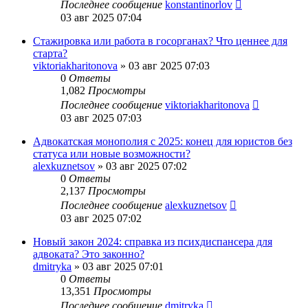
Последнее сообщение
konstantinorlov
03 авг 2025 07:04
Стажировка или работа в госорганах? Что ценнее для
старта?
viktoriakharitonova
»
03 авг 2025 07:03
0
Ответы
1,082
Просмотры
Последнее сообщение
viktoriakharitonova
03 авг 2025 07:03
Адвокатская монополия с 2025: конец для юристов без
статуса или новые возможности?
alexkuznetsov
»
03 авг 2025 07:02
0
Ответы
2,137
Просмотры
Последнее сообщение
alexkuznetsov
03 авг 2025 07:02
Новый закон 2024: справка из психдиспансера для
адвоката? Это законно?
dmitryka
»
03 авг 2025 07:01
0
Ответы
13,351
Просмотры
Последнее сообщение
dmitryka