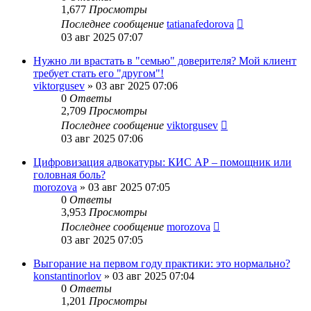
1,677
Просмотры
Последнее сообщение
tatianafedorova
03 авг 2025 07:07
Нужно ли врастать в "семью" доверителя? Мой клиент
требует стать его "другом"!
viktorgusev
»
03 авг 2025 07:06
0
Ответы
2,709
Просмотры
Последнее сообщение
viktorgusev
03 авг 2025 07:06
Цифровизация адвокатуры: КИС АР – помощник или
головная боль?
morozova
»
03 авг 2025 07:05
0
Ответы
3,953
Просмотры
Последнее сообщение
morozova
03 авг 2025 07:05
Выгорание на первом году практики: это нормально?
konstantinorlov
»
03 авг 2025 07:04
0
Ответы
1,201
Просмотры