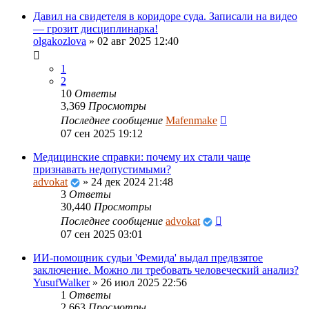
Давил на свидетеля в коридоре суда. Записали на видео
— грозит дисциплинарка!
olgakozlova
»
02 авг 2025 12:40
1
2
10
Ответы
3,369
Просмотры
Последнее сообщение
Mafenmake
07 сен 2025 19:12
Медицинские справки: почему их стали чаще
признавать недопустимыми?
advokat
»
24 дек 2024 21:48
3
Ответы
30,440
Просмотры
Последнее сообщение
advokat
07 сен 2025 03:01
ИИ-помощник судьи 'Фемида' выдал предвзятое
заключение. Можно ли требовать человеческий анализ?
YusufWalker
»
26 июл 2025 22:56
1
Ответы
2,663
Просмотры