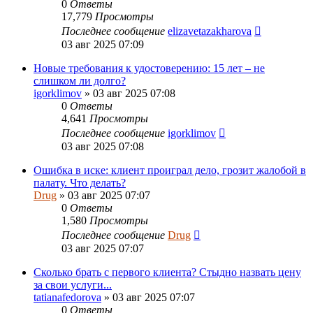
0
Ответы
17,779
Просмотры
Последнее сообщение
elizavetazakharova
03 авг 2025 07:09
Новые требования к удостоверению: 15 лет – не
слишком ли долго?
igorklimov
»
03 авг 2025 07:08
0
Ответы
4,641
Просмотры
Последнее сообщение
igorklimov
03 авг 2025 07:08
Ошибка в иске: клиент проиграл дело, грозит жалобой в
палату. Что делать?
Drug
»
03 авг 2025 07:07
0
Ответы
1,580
Просмотры
Последнее сообщение
Drug
03 авг 2025 07:07
Сколько брать с первого клиента? Стыдно назвать цену
за свои услуги...
tatianafedorova
»
03 авг 2025 07:07
0
Ответы