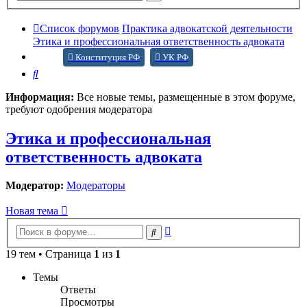
поиск
Список форумов
Практика адвокатской деятельности
Этика и профессиональная ответственность адвоката
Конституция РФ
УК РФ
Поиск
Информация:
Все новые темы, размещенные в этом форуме,
требуют одобрения модератора
Этика и профессиональная
ответственность адвоката
Модератор:
Модераторы
Новая тема
Расширенный
Поиск
поиск
19 тем • Страница
1
из
1
Темы
Ответы
Просмотры