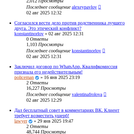
2,012
Просмотры
Последнее сообщение
alexeypavlov
02 авг 2025 12:32
Согласился вести дело против родственника лучшего
друга. Это этический конфликт?
konstantinorlov
»
02 авг 2025 12:31
0
Ответы
1,103
Просмотры
Последнее сообщение
konstantinorlov
02 авг 2025 12:31
Заключил договор по WhatsApp. Квалифкомиссия
признала его недействительным!
policeman
»
16 янв 2025 23:19
2
Ответы
16,227
Просмотры
Последнее сообщение
valentinafrolova
02 авг 2025 12:29
Дал бесплатный совет в комментариях ВК. Клиент
требует возместить ущерб!
lawyer
»
29 янв 2025 19:47
2
Ответы
48,744
Просмотры