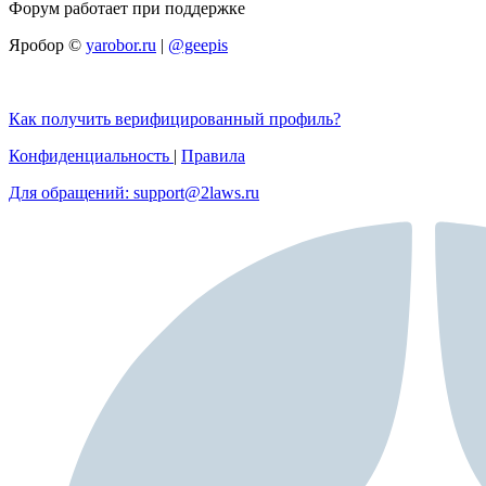
Форум работает при поддержке
Яробор ©
yarobor.ru
|
@geepis
Как получить верифицированный профиль?
Конфиденциальность
|
Правила
Для обращений: support@2laws.ru