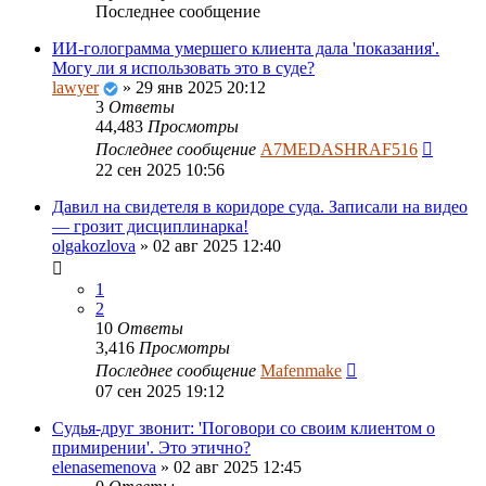
Последнее сообщение
ИИ-голограмма умершего клиента дала 'показания'.
Могу ли я использовать это в суде?
lawyer
»
29 янв 2025 20:12
3
Ответы
44,483
Просмотры
Последнее сообщение
A7MEDASHRAF516
22 сен 2025 10:56
Давил на свидетеля в коридоре суда. Записали на видео
— грозит дисциплинарка!
olgakozlova
»
02 авг 2025 12:40
1
2
10
Ответы
3,416
Просмотры
Последнее сообщение
Mafenmake
07 сен 2025 19:12
Судья-друг звонит: 'Поговори со своим клиентом о
примирении'. Это этично?
elenasemenova
»
02 авг 2025 12:45