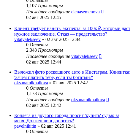
0
Ответы
1,107
Просмотры
Последнее сообщение
elenasemenova
02 авг 2025 12:45
Клиент требует нанять 'эксперта' за 100к ₽, который даст
нужное заключение. Отказ — предательство?
vitalyalekseev
»
02 авг 2025 12:44
0
Ответы
2,348
Просмотры
Последнее сообщение
vitalyalekseev
02 авг 2025 12:44
Выложил фото роскошного авто в Инстаграм. Клиентка:
'Зачем платить тебе, если ты богатый?'
oksanamikhailova
»
02 авг 2025 12:42
0
Ответы
1,173
Просмотры
Последнее сообщение
oksanamikhailova
02 авг 2025 12:42
Коллега из другого города просит 'купить' судью за
меня. Должен ли я доносить?
pavelnikitin
»
02 авг 2025 12:41
0
Ответы