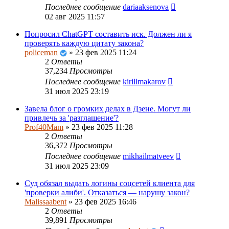
Последнее сообщение
dariaaksenova
02 авг 2025 11:57
Попросил ChatGPT составить иск. Должен ли я
проверять каждую цитату закона?
policeman
»
23 фев 2025 11:24
2
Ответы
37,234
Просмотры
Последнее сообщение
kirillmakarov
31 июл 2025 23:19
Завела блог о громких делах в Дзене. Могут ли
привлечь за 'разглашение'?
Prof40Mam
»
23 фев 2025 11:28
2
Ответы
36,372
Просмотры
Последнее сообщение
mikhailmatveev
31 июл 2025 23:09
Суд обязал выдать логины соцсетей клиента для
'проверки алиби'. Отказаться — нарушу закон?
Malissaabent
»
23 фев 2025 16:46
2
Ответы
39,891
Просмотры