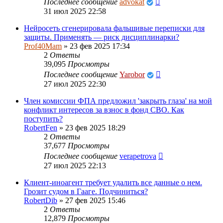
Последнее сообщение
advokat
31 июл 2025 22:58
Нейросеть сгенерировала фальшивые переписки для
защиты. Применять — риск дисциплинарки?
Prof40Mam
»
23 фев 2025 17:34
2
Ответы
39,095
Просмотры
Последнее сообщение
Yarobor
27 июл 2025 22:30
Член комиссии ФПА предложил 'закрыть глаза' на мой
конфликт интересов за взнос в фонд СВО. Как
поступить?
RobertFen
»
23 фев 2025 18:29
2
Ответы
37,677
Просмотры
Последнее сообщение
verapetrova
27 июл 2025 22:13
Клиент-иноагент требует удалить все данные о нем.
Грозит судом в Гааге. Подчиниться?
RobertDib
»
27 фев 2025 15:46
2
Ответы
12,879
Просмотры